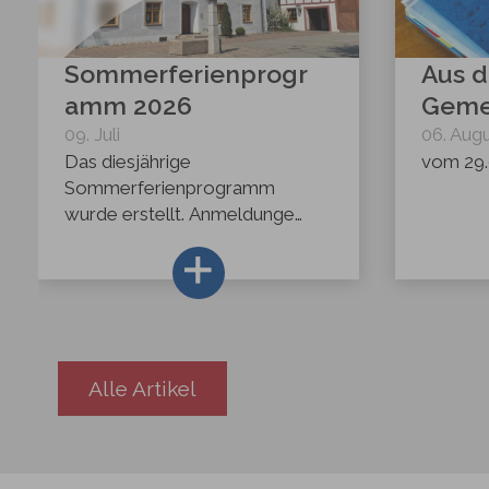
Sommerferienprogr
Aus 
amm 2026
Geme
09
.
Juli
06
.
Augu
Das diesjährige
vom 29.
Sommerferienprogramm
wurde erstellt. Anmeldungen
sind ab Montag, 13. Juli, 12.00
Uhr, bis Mittwoch, 22. Juli,
12.00 Uhr, über Feripro
möglich. Anschließend
werden die freien Plätze
ausgelost und Wartelisten
Alle Artikel
erstellt. Nach dem 22.07. sind
Anmeldungen weiterhin
möglich; bei ausgebuchten
Veranstaltungen erfolgt die