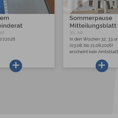
dem
Sommerpause
inderat
Mitteilungsblatt
st
30
.
Juli
07.2026
In den Wochen 32, 33 u
(03.08. bis 21.08.2026)
erscheint kein Amtsblatt
Nächste Veröffentlichun
28.08.2026
Redaktionsschluss:
25.08.2026