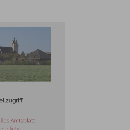
llzugriff
lles Amtsblatt
irchliche