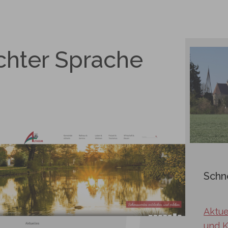
ichter Sprache
Schne
Aktue
und K