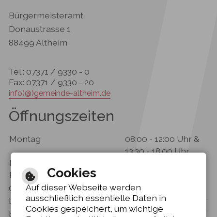
Bürgermeisteramt
Donaustrasse 1
88499 Altheim
Tel.: 07371 / 9330 - 0
Fax: 07371 / 9330 - 20
info(@)gemeinde-altheim.de
Öffnungszeiten
Montag
08:00 - 12:00 Uhr &
13:30 - 18:00 Uhr
Dienstag - Donnerstag
08:00 - 12:00 Uhr
Cookies
Freitag
08:00 - 12:30 Uhr
Auf dieser Webseite werden
Gebärdensprache
ausschließlich essentielle Daten in
Leichte Sprache
Cookies gespeichert, um wichtige
Barrierefreie Ansicht