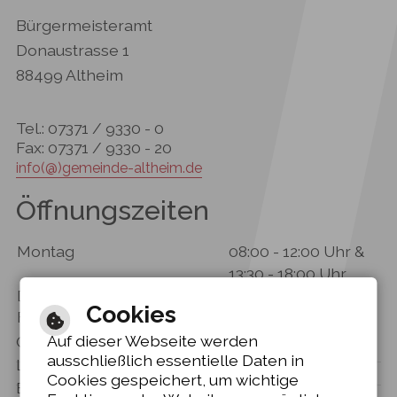
Bürgermeisteramt
Donaustrasse 1
88499 Altheim
Tel.: 07371 / 9330 - 0
Fax: 07371 / 9330 - 20
info(@)gemeinde-altheim.de
Öffnungszeiten
Montag
08:00 - 12:00 Uhr &
13:30 - 18:00 Uhr
Dienstag - Donnerstag
08:00 - 12:00 Uhr
Cookies
Freitag
08:00 - 12:30 Uhr
Auf dieser Webseite werden
Gebärdensprache
ausschließlich essentielle Daten in
Leichte Sprache
Cookies gespeichert, um wichtige
Barrierefreie Ansicht