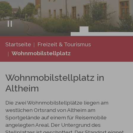
Sie sind hier:
Startseite
Freizeit & Tourismus
Wohnmobilstellplatz
Wohnmobilstellplatz in
Altheim
Die zwei Wohnmobilstellplätze liegen am
westlichen Ortsrand von Altheim am
Sportgelände auf einem für Reisemobile
angelegten Areal. Der Untergrund des
Stellplatzes ist geschottert. Der Standort eignet