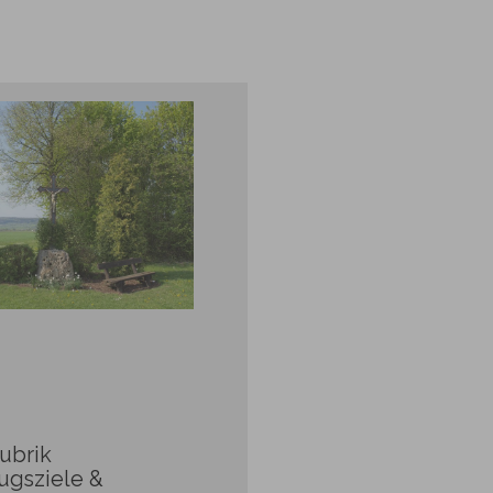
ubrik
ugsziele &