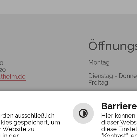
Öffnung
Montag
 0
 20
Dienstag - Don
ltheim.de
Freitag
Barriere
rden ausschließlich
Hier können 
okies gespeichert, um
dieser Webs
r Website zu
diese Einste
 in der
"Kontrast" je