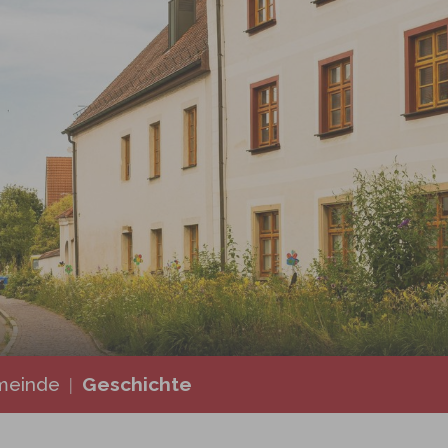
 den Bussen Sonne
rberg
Geschichte
meinde