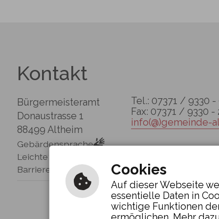
Kontakt
Tel.: 07371 / 9330 -
Bürgermeisteramt
Fax: 07371 / 9330 -
Donaustrasse 1
info(@)gemeinde-a
88499 Altheim
Gebärdensprache
Leichte Sprache
Cookies
Barrierefreie Ansicht
Auf dieser Webseite we
essentielle Daten in Co
wichtige Funktionen de
ermöglichen. Mehr dazu