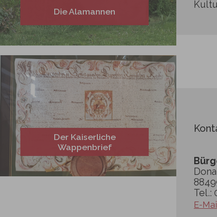
Kultu
Die Alamannen
Kont
Der Kaiserliche
Wappenbrief
Bürg
Dona
8849
Tel.:
E-Mai