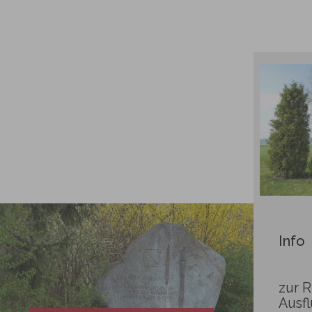
Info
zur R
Ausfl