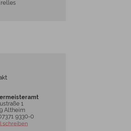
relles
akt
ermeisteramt
ustraße 1
9 Altheim
 07371 9330-0
l schreiben