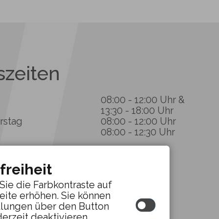
szeiten
08:00 - 12:00 Uhr &
13:30 - 18:00 Uhr
nerstag
08:00 - 12:00 Uhr
08:00 - 12:30 Uhr
freiheit
Sie die Farbkontraste auf
eite erhöhen. Sie können
llungen über den Button
derzeit deaktivieren.