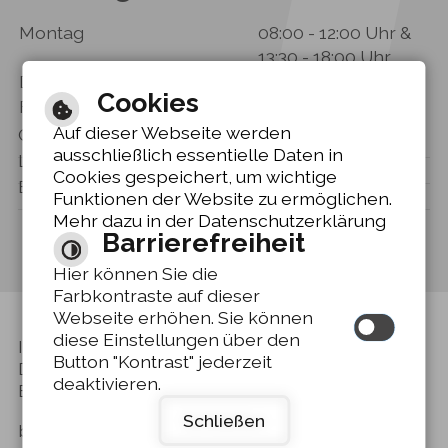
Montag
08:00 - 12:00 Uhr &
13:30 - 18:00 Uhr
Dienstag - Donnerstag
08:00 - 12:00 Uhr
Cookies
Freitag
08:00 - 12:30 Uhr
Auf dieser Webseite werden
Gebärdensprache
ausschließlich essentielle Daten in
Leichte Sprache
Cookies gespeichert, um wichtige
Barrierefreie Ansicht
Funktionen der Website zu ermöglichen.
Mehr dazu in der Datenschutzerklärung
Barrierefreiheit
Hier können Sie die
Farbkontraste auf dieser
Webseite erhöhen. Sie können
diese Einstellungen über den
Inhalt
-
Impressum
-
Button "Kontrast" jederzeit
Datenschutzerklärung
-
deaktivieren.
Barrierefreiheit
Schließen
by
cm city media GmbH